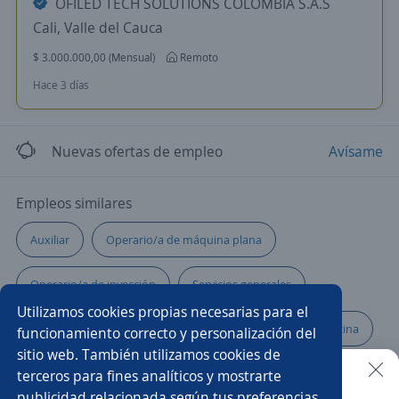
OFILED TECH SOLUTIONS COLOMBIA S.A.S
Cali, Valle del Cauca
$ 3.000.000,00 (Mensual)
Remoto
Hace 3 días
Nuevas ofertas de empleo
Avísame
Empleos similares
Auxiliar
Operario/a de máquina plana
Operario/a de inyección
Servicios generales
Utilizamos cookies propias necesarias para el
Auxiliar operativo
Empacador/a
Auxiliar de cocina
funcionamiento correcto y personalización del
sitio web. También utilizamos cookies de
Clarkista
Operario/a de planta
terceros para fines analíticos y mostrarte
publicidad relacionada según tus preferencias.