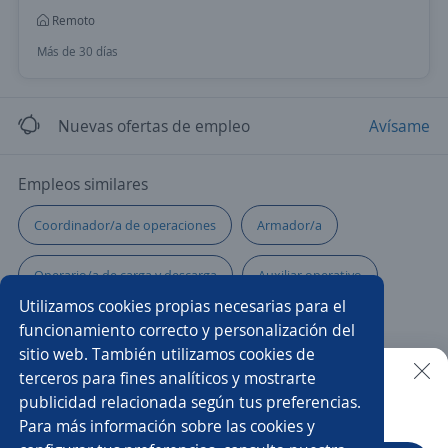
Remoto
Más de 30 días
Nuevas ofertas de empleo
Avísame
Empleos similares
Coordinador/a de operaciones
Armador/a
Operario/a de carga y descarga
Auxiliar operativo
Utilizamos cookies propias necesarias para el
Automatización
Técnico/a
Tornero fresador
funcionamiento correcto y personalización del
sitio web. También utilizamos cookies de
Especialista de nóminas
Mezclador/a
terceros para fines analíticos y mostrarte
publicidad relacionada según tus preferencias.
Buscar es más fácil en la app
Para más información sobre las cookies y
Analista de talento
Producción
Generalista