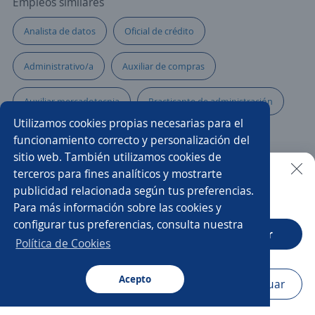
Empleos similares
Analista de datos
Oficial de crédito
Administrativo/a
Auxiliar de compras
Auxiliar mercadotecnia
Practicante de administración
Utilizamos cookies propias necesarias para el
Técnico administrativo
Asistente/a contable
funcionamiento correcto y personalización del
sitio web. También utilizamos cookies de
Pasante de técnico en informática
Administración
terceros para fines analíticos y mostrarte
publicidad relacionada según tus preferencias.
Buscar es más fácil en la app
Para más información sobre las cookies y
Asesor/a telefónico
Programador júnior
configurar tus preferencias, consulta nuestra
CT App
Abrir
Practicante ingeniería
Ayudante mecánico
Política de Cookies
Tecnólogo/a en sistemas
Acepto
Navegador
Continuar
Buscar
Aplicaciones
Avisos
Favoritos
Menú