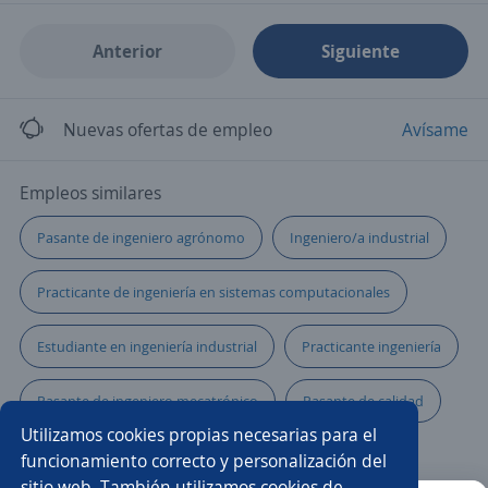
Anterior
Siguiente
Nuevas ofertas de empleo
Avísame
Empleos similares
Pasante de ingeniero agrónomo
Ingeniero/a industrial
Practicante de ingeniería en sistemas computacionales
Estudiante en ingeniería industrial
Practicante ingeniería
Pasante de ingeniero mecatrónico
Pasante de calidad
Utilizamos cookies propias necesarias para el
Pasante de ingeniero civil
Programador júnior
funcionamiento correcto y personalización del
sitio web. También utilizamos cookies de