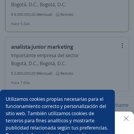
Bogotá, D.C., Bogotá, D.C.
$ 8.000.000,00 (Mensual)
Remoto
Hace 5 días
analista junior marketing
Importante empresa del sector
Bogotá, D.C., Bogotá, D.C.
$ 2.800.000,00 (Mensual)
Remoto
Hace 7 días
Utilizamos cookies propias necesarias para el
Nuevas ofertas de empleo
Avísame
funcionamiento correcto y personalización del
sitio web. También utilizamos cookies de
terceros para fines analíticos y mostrarte
Empleos similares
publicidad relacionada según tus preferencias.
Buscar es más fácil en la app