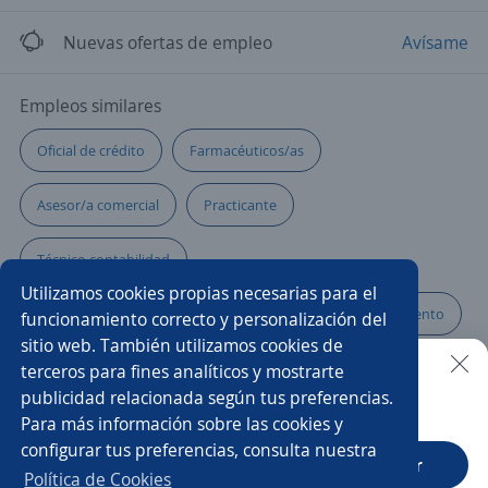
Nuevas ofertas de empleo
Avísame
Empleos similares
Oficial de crédito
Farmacéuticos/as
Asesor/a comercial
Practicante
Técnico contabilidad
Utilizamos cookies propias necesarias para el
Practicante en el área de mantenimiento
Mantenimiento
funcionamiento correcto y personalización del
sitio web. También utilizamos cookies de
Analista de datos
Auxiliar de cocina
Aprendiz
terceros para fines analíticos y mostrarte
publicidad relacionada según tus preferencias.
Buscar es más fácil en la app
Para más información sobre las cookies y
Pasante administrativo
Practicante de seguridad
configurar tus preferencias, consulta nuestra
CT App
Abrir
Practicante del área jurídica
Conductor/a
Política de Cookies