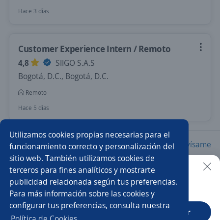
Hace 3 días
Customer Experience Intern / Remoto
4,8
SIIGO S.A.S
Bogotá, D.C., Bogotá, D.C.
Remoto
Hace 5 días
Utilizamos cookies propias necesarias para el
Nuevas ofertas de empleo
Avísame
funcionamiento correcto y personalización del
sitio web. También utilizamos cookies de
terceros para fines analíticos y mostrarte
Empleos similares
publicidad relacionada según tus preferencias.
Buscar es más fácil en la app
Para más información sobre las cookies y
Pasante de calidad
Practicante ingenierías industrial
configurar tus preferencias, consulta nuestra
CT App
Abrir
Practicante
Ingeniero/a industrial
Política de Cookies