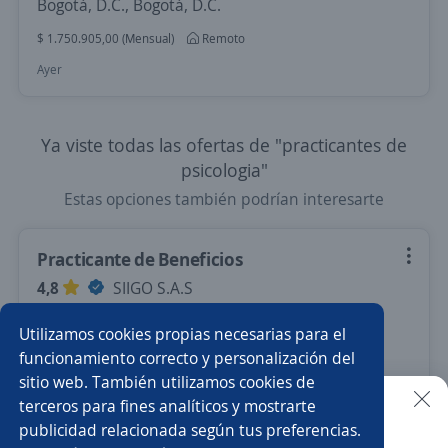
Bogotá, D.C., Bogotá, D.C.
$ 1.750.905,00 (Mensual)
Remoto
Ayer
Ya viste todas las ofertas de "practicantes de
psicologia"
Estas opciones también podrían interesarte
Practicante de Beneficios
4,8
SIIGO S.A.S
Bogotá, D.C., Bogotá, D.C.
Utilizamos cookies propias necesarias para el
Remoto
funcionamiento correcto y personalización del
sitio web. También utilizamos cookies de
Ayer
terceros para fines analíticos y mostrarte
publicidad relacionada según tus preferencias.
Buscar es más fácil en la app