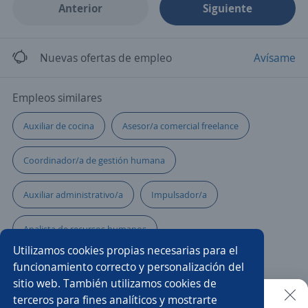
Anterior
Siguiente
Nuevas ofertas de empleo
Avísame
Empleos similares
Auxiliar de cocina
Asesor/a comercial freelance
Coordinador/a de gestión humana
Auxiliar administrativo/a
Impulsador/a
Analista de recursos humanos
Utilizamos cookies propias necesarias para el
Auxiliar de almacén y logística
funcionamiento correcto y personalización del
sitio web. También utilizamos cookies de
Asesor/a comercial de tecnología
Auxiliar
terceros para fines analíticos y mostrarte