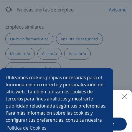
Nuevas ofertas de empleo
Avísame
Empleos similares
Químico farmacéutico
Analista de seguridad
Mecánico/a
Cajero/a
Velador/a
Aprendiz etapa productiva
Utilizamos cookies propias necesarias para el
Operador/a de medios tecnológicos
Especialista
funcionamiento correcto y personalización del
sitio web. También utilizamos cookies de
Operador/a
Administrador/a punto de venta
terceros para fines analíticos y mostrarte
publicidad relacionada según tus preferencias.
Buscar es más fácil en la app
Para más información sobre las cookies y
Auxiliar contable y administrativo
Inspector/a
configurar tus preferencias, consulta nuestra
CT App
Abrir
Pasante de sistemas
Auxiliar logística
Política de Cookies