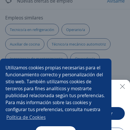
Nuevas ofertas de empleo
Avísame
Empleos similares
Tecnico/a en refrigeración
Operario/a
Auxiliar de cocina
Técnico/a mecánico automotriz
Ingeniero/a de mantenimiento
Operador/a
Utilizamos cookies propias necesarias para el
Coordinador/a
Ayudante electricista
funcionamiento correcto y personalización del
sitio web. También utilizamos cookies de
Técnico electrónica
Auxiliar administrativo/a
terceros para fines analíticos y mostrarte
publicidad relacionada según tus preferencias.
Buscar es más fácil en la app
Para más información sobre las cookies y
Auxiliar contable y administrativo
configurar tus preferencias, consulta nuestra
CT App
Abrir
Auxiliar mantenimiento industrial
Almacenista
Política de Cookies