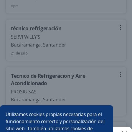
Ayer
técnico refrigeración
SERVI WILLY'S
Bucaramanga, Santander
21 de julio
Tecnico de Refrigeracion y Aire
Acondicionado
PROSIG SAS
Bucaramanga, Santander
16 de julio
Utilizamos cookies propias necesarias para el
funcionamiento correcto y personalización del
sitio web. También utilizamos cookies de
técnico refrigeración de aires