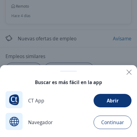
Remoto
Hace 4 días
Nuevas ofertas de empleo
Avísame
Empleos similares
Fisioterapeuta
Auxiliar de enfermería
Buscar es más fácil en la app
Terapeuta respiratorio
CT App
Abrir
Navegador
Continuar
Buscar
Aplicaciones
Avisos
Favoritos
Menú