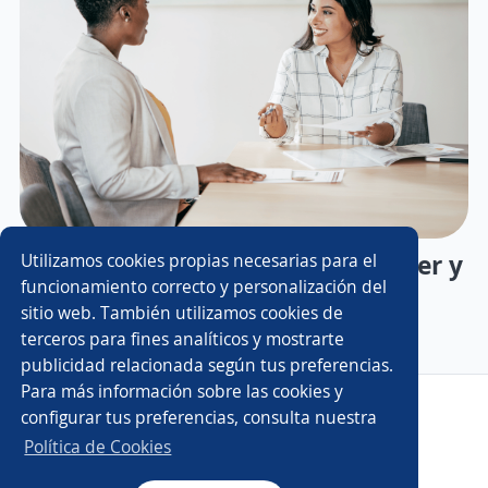
Tipos de entrevista: Cómo conocer y
Utilizamos cookies propias necesarias para el
funcionamiento correcto y personalización del
prepararte para cada modalidad
sitio web. También utilizamos cookies de
terceros para fines analíticos y mostrarte
publicidad relacionada según tus preferencias.
Para más información sobre las cookies y
Copyright 2014 - 2026 DGNET LTD.
configurar tus preferencias, consulta nuestra
Aviso legal
/
Privacidad
Política de Cookies