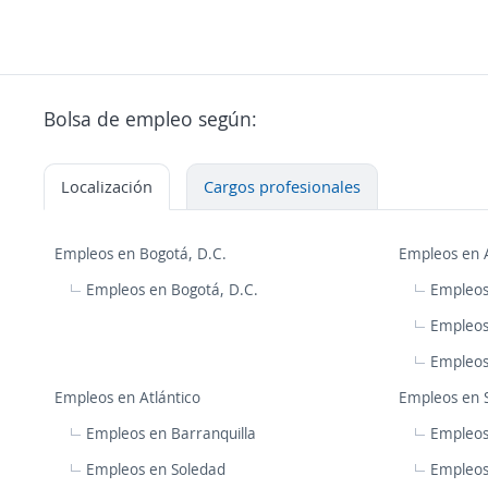
Bolsa de empleo según:
Localización
Cargos profesionales
Empleos en Bogotá, D.C.
Empleos en 
Empleos en Bogotá, D.C.
Empleos
Empleos
Empleos
Empleos en Atlántico
Empleos en 
Empleos en Barranquilla
Empleo
Empleos en Soledad
Empleos