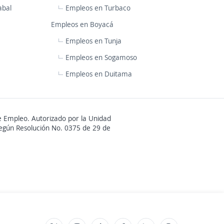
abal
Empleos en Turbaco
Empleos en Boyacá
Empleos en Tunja
Empleos en Sogamoso
Empleos en Duitama
de Empleo. Autorizado por la Unidad
según Resolución No. 0375 de 29 de