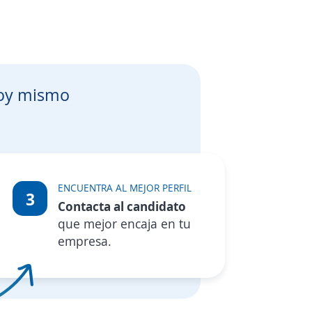
oy mismo
ENCUENTRA AL MEJOR PERFIL
3
Contacta al candidato
que mejor encaja en tu
empresa.