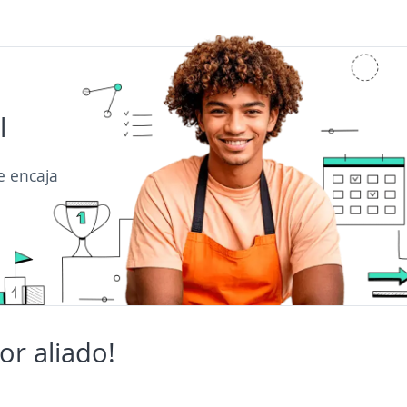
l
e encaja
or aliado!