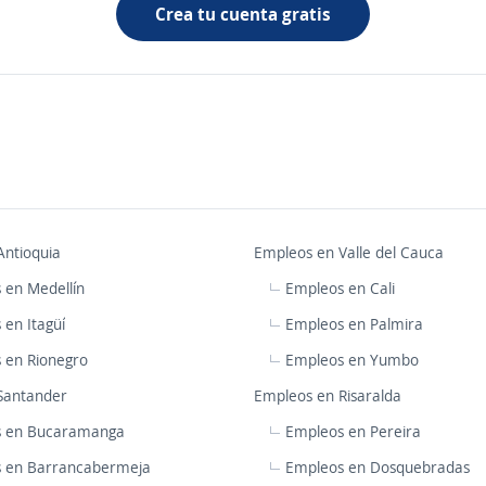
Crea tu cuenta gratis
Antioquia
Empleos en Valle del Cauca
 en Medellín
Empleos en Cali
 en Itagüí
Empleos en Palmira
 en Rionegro
Empleos en Yumbo
Santander
Empleos en Risaralda
s en Bucaramanga
Empleos en Pereira
 en Barrancabermeja
Empleos en Dosquebradas