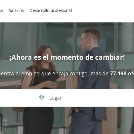
sa
Salarios
Desarrollo profesional
¡Ahora es el momento de cambiar!
entra el empleo que encaja contigo, más de
77.198
of