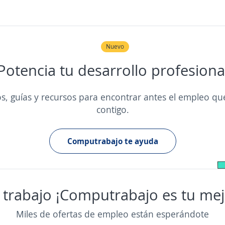
Nuevo
Potencia tu desarrollo profesiona
s, guías y recursos para encontrar antes el empleo qu
contigo.
Computrabajo te ayuda
 trabajo ¡Computrabajo es tu mej
Miles de ofertas de empleo están esperándote