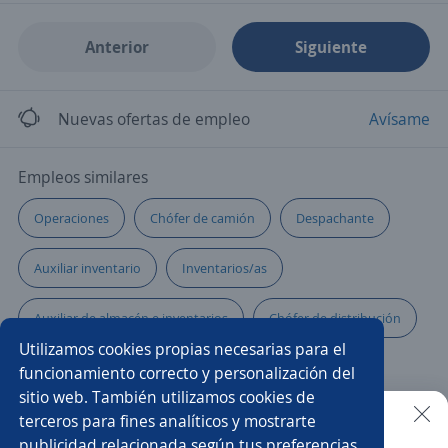
Anterior
Siguiente
Nuevas ofertas de empleo
Avísame
Empleos similares
Operaciones
Chófer de camión
Despachante
Auxiliar inventario
Inventarios/as
Auxiliar de almacén e inventarios
Chófer de distribución
Utilizamos cookies propias necesarias para el
Auxiliar de almacén carga y descarga
funcionamiento correcto y personalización del
sitio web. También utilizamos cookies de
Mecánico automotriz
Auxiliar de cobranza
terceros para fines analíticos y mostrarte
publicidad relacionada según tus preferencias.
Buscar es más fácil en la app