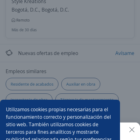
Style Kreations
Bogotá, D.C., Bogotá, D.C.
Remoto
Más de 30 días
Nuevas ofertas de empleo
Avísame
Empleos similares
Residente de acabados
Auxiliar en obra
Inspector/a de obra
Técnico/a de mantenimiento
Utilizamos cookies propias necesarias para el
Construcción
Operador/a de maquinaria
funcionamiento correcto y personalización del
sitio web. También utilizamos cookies de
Operador/a
Soldador/a armador
Inspector/a siso
terceros para fines analíticos y mostrarte
publicidad relacionada según tus preferencias.