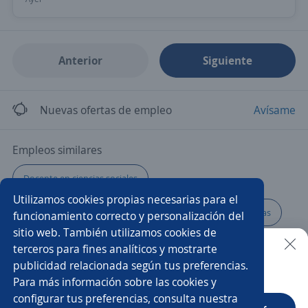
Anterior
Siguiente
Nuevas ofertas de empleo
Avísame
Empleos similares
Docente en ciencias sociales
Utilizamos cookies propias necesarias para el
Docente de matemáticas y física
Docente matemáticas
funcionamiento correcto y personalización del
sitio web. También utilizamos cookies de
Profesor/a
Profesor/a de inglés
Docente bilingüe
terceros para fines analíticos y mostrarte
publicidad relacionada según tus preferencias.
Buscar es más fácil en la app
Para más información sobre las cookies y
Docente de bachillerato
Docente de ciencias
configurar tus preferencias, consulta nuestra
CT App
Abrir