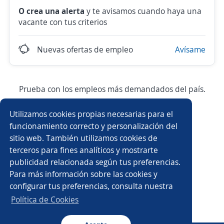
O crea una alerta
y te avisamos cuando haya una
vacante con tus criterios
Nuevas ofertas de empleo
Avísame
Prueba con los empleos más demandados del país.
Utilizamos cookies propias necesarias para el
Asesor/a comercial
Asesor/a comercial freelance
funcionamiento correcto y personalización del
sitio web. También utilizamos cookies de
Producción
Ejecutivo/a comercial
terceros para fines analíticos y mostrarte
publicidad relacionada según tus preferencias.
Auxiliar de almacén
Auxiliar administrativo/a
Para más información sobre las cookies y
configurar tus preferencias, consulta nuestra
Asesor/a telefónico
Auxiliar de cocina
Política de Cookies
Asesor/a servicio al cliente
Conductor/a