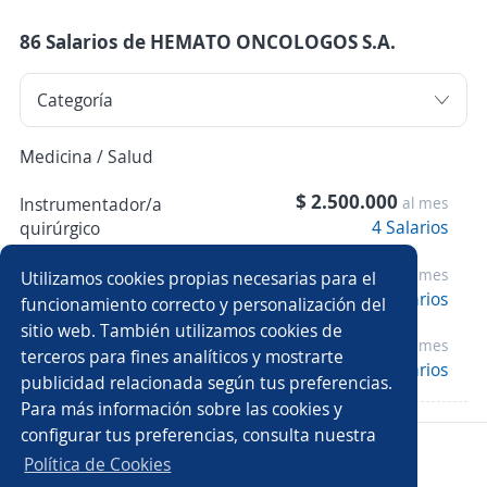
86 Salarios de HEMATO ONCOLOGOS S.A.
Medicina / Salud
$ 2.500.000
Instrumentador/a
al mes
4 Salarios
quirúrgico
$ 2.962.500
al mes
Bacteriólogo/a
Utilizamos cookies propias necesarias para el
8 Salarios
funcionamiento correcto y personalización del
sitio web. También utilizamos cookies de
$ 5.750.000
al mes
Coordinador/a médico
terceros para fines analíticos y mostrarte
4 Salarios
publicidad relacionada según tus preferencias.
Para más información sobre las cookies y
configurar tus preferencias, consulta nuestra
Copyright 2014 - 2026 DGNET LTD.
Política de Cookies
Aviso legal
/
privacidad