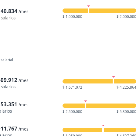
340.834
/mes
$ 1.000.000
$ 2.000.00
 salarios
salarial
409.912
/mes
 salarios
$ 1.671.072
$ 4.225.86
353.351
/mes
alarios
$ 2.500.000
$ 5.300.00
011.767
/mes
alarios
$ 1.050.000
$ 4.627.36