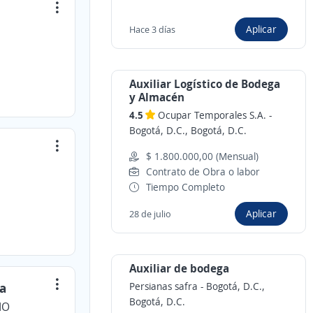
Aplicar
Hace 3 días
Auxiliar Logístico de Bodega
y Almacén
4.5
Ocupar Temporales S.A.
-
Bogotá, D.C., Bogotá, D.C.
$ 1.800.000,00 (Mensual)
Contrato de Obra o labor
Tiempo Completo
Aplicar
28 de julio
Auxiliar de bodega
ia
Persianas safra
-
Bogotá, D.C.,
Bogotá, D.C.
IO