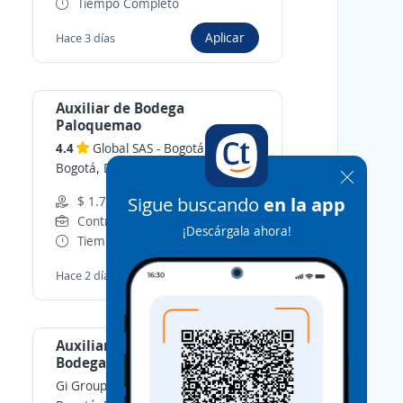
Tiempo Completo
Aplicar
Hace 3 días
Auxiliar de Bodega
Paloquemao
4.4
Global SAS
-
Bogotá, D.C.,
Bogotá, D.C.
Sigue buscando
en la app
$ 1.750.905,00 (Mensual)
Contrato de Obra o labor
¡Descárgala ahora!
Tiempo Completo
Aplicar
Hace 2 días
Auxiliar logístico / auxiliar de
Bodega / experiencia en
consumo masivo
Gi Group Colombia
-
Bogotá, D.C.,