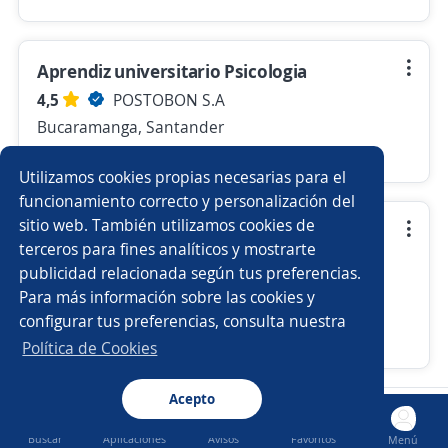
Aprendiz universitario Psicologia
4,5
POSTOBON S.A
Bucaramanga, Santander
Hace 7 días
Utilizamos cookies propias necesarias para el
funcionamiento correcto y personalización del
sitio web. También utilizamos cookies de
Aprendiz Universitario Ingeniero en
terceros para fines analíticos y mostrarte
sistemas
publicidad relacionada según tus preferencias.
4,5
POSTOBON S.A
Para más información sobre las cookies y
Bucaramanga, Santander
configurar tus preferencias, consulta nuestra
Hace 16 minutos
Política de Cookies
Acepto
Nuevas ofertas de empleo
Avísame
Buscar
Aplicaciones
Avisos
Favoritos
Menú