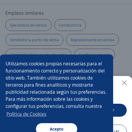
Empleos similares
Ejecutivo/a de ventas
Conductor/a
Vendedor/a punto de venta
Representante en ventas
Administrador/a punto de venta
Auxiliar inventario
Utilizamos cookies propias necesarias para el
Auxiliar de farmacia
Auxiliar operativo
funcionamiento correcto y personalización del
sitio web. También utilizamos cookies de
Asesor/a comercial
Cajero/a
terceros para fines analíticos y mostrarte
publicidad relacionada según tus preferencias.
Buscar es más fácil en la app
Para más información sobre las cookies y
Ayudante de servicios generales
Auxiliar servicio al cliente
configurar tus preferencias, consulta nuestra
CT App
Abrir
Gerente comercial
Auxiliar administrativo/a
Política de Cookies
Carnicero/a
Acepto
Navegador
Continuar