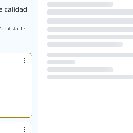
e calidad'
'analista de
d