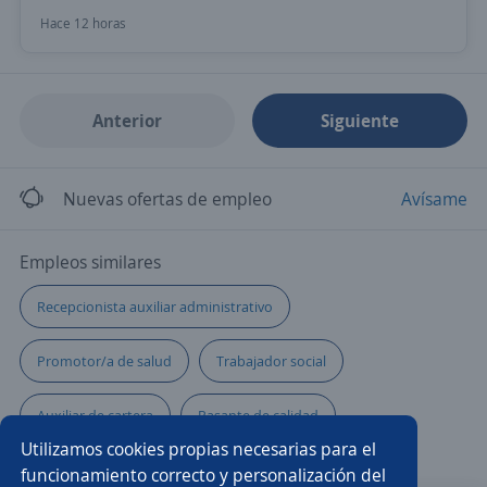
Hace 12 horas
Anterior
Siguiente
Nuevas ofertas de empleo
Avísame
Empleos similares
Recepcionista auxiliar administrativo
Promotor/a de salud
Trabajador social
Auxiliar de cartera
Pasante de calidad
Utilizamos cookies propias necesarias para el
Auxiliar de logística
Asistente/a dental
funcionamiento correcto y personalización del