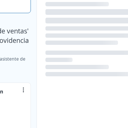
de ventas'
rovidencia
asistente de
en