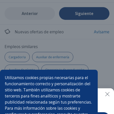
Anterior
Siguiente
Nuevas ofertas de empleo
Avísame
Empleos similares
Cargador/a
Auxiliar de enfermería
Auxiliar de planta
Operario/a de producción
Utilizamos cookies propias necesarias para el
Auxiliar en obra
Auxiliar de almacén hospitalario
funcionamiento correcto y personalización del
sitio web. También utilizamos cookies de
Auxiliar
Mucamo/a
Auxiliar de panadería
terceros para fines analíticos y mostrarte
publicidad relacionada según tus preferencias.
Buscar es más fácil en la app
Para más información sobre las cookies y
Auxiliar de almacén
Auxiliar administrativo/a