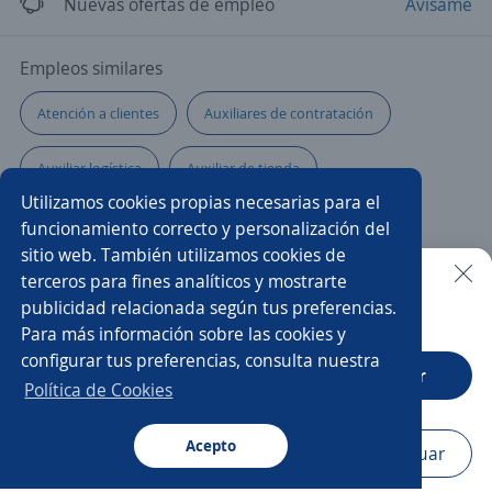
Nuevas ofertas de empleo
Avísame
Empleos similares
Atención a clientes
Auxiliares de contratación
Auxiliar logística
Auxiliar de tienda
Utilizamos cookies propias necesarias para el
Auxiliar de contratación
Auxiliar de cobranza
funcionamiento correcto y personalización del
sitio web. También utilizamos cookies de
Ayudante de lavandería
Auxiliar reclutamiento
terceros para fines analíticos y mostrarte
publicidad relacionada según tus preferencias.
Buscar es más fácil en la app
Para más información sobre las cookies y
Promotor/a de salud
Cabinero/a
configurar tus preferencias, consulta nuestra
CT App
Abrir
Auxiliar de almacén y logística
Auxiliar de almacén
Política de Cookies
Auxiliar de ruta
Asistente comercial
Cargador/a
Acepto
Navegador
Continuar
Buscar
Aplicaciones
Avisos
Favoritos
Menú