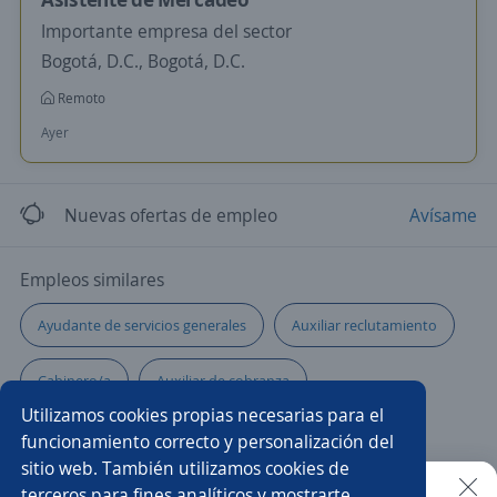
Importante empresa del sector
Bogotá, D.C., Bogotá, D.C.
Remoto
Ayer
Nuevas ofertas de empleo
Avísame
Empleos similares
Ayudante de servicios generales
Auxiliar reclutamiento
Cabinero/a
Auxiliar de cobranza
Utilizamos cookies propias necesarias para el
Asistente comercial
Auxiliar de almacén y logística
funcionamiento correcto y personalización del
sitio web. También utilizamos cookies de
Auxiliar administrativo/a
Auxiliar de nómina
terceros para fines analíticos y mostrarte