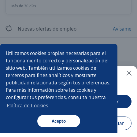
Más de 30 días
Nuevas ofertas de empleo
Avísame
Empleos similares
Utilizamos cookies propias necesarias para el
Auxiliar de metalmecánica
Auxiliar de planta
funcionamiento correcto y personalización del
sitio web. También utilizamos cookies de
Auxiliar de corte
Auxiliar operativo
terceros para fines analíticos y mostrarte
publicidad relacionada según tus preferencias.
Buscar es más fácil en la app
Para más información sobre las cookies y
Auxiliar de almacén
Producción
Auxiliar de cocina
configurar tus preferencias, consulta nuestra
CT App
Abrir
Asistente de producción
Auxiliar
Política de Cookies
Auxiliar de mantenimiento
Acepto
Navegador
Continuar
Buscar
Aplicaciones
Avisos
Favoritos
Menú