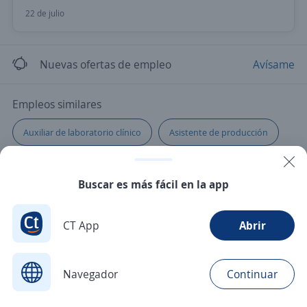
22 de julio
Nuevas ofertas de empleo
Avísame
Empleos similares
Auxiliar de laboratorio clínico
Asistente de producción
Auxiliar
Auxiliar de laboratorio
Buscar es más fácil en la app
Auxiliar de enfermería
Pasante de calidad
CT App
Abrir
Navegador
Continuar
Buscar
Aplicaciones
Avisos
Favoritos
Menú