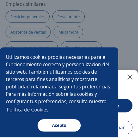
Empleos similares
Servicios generales
Restaurante
Asistente de ventas
Mucamo/a
Auxiliar punto de venta
Trabajador social
Utilizamos cookies propias necesarias para el
Cargador/a
Auxiliar servicio al cliente
funcionamiento correcto y personalización del
sitio web. También utilizamos cookies de
Auxiliar de planta
Auxiliar operativo
terceros para fines analíticos y mostrarte
publicidad relacionada según tus preferencias.
Buscar es más fácil en la app
Para más información sobre las cookies y
Auxiliar de tienda
Auxiliar de almacén hospitalario
configurar tus preferencias, consulta nuestra
CT App
Abrir
Auxiliar en obra
Asistente/a de servicios
Política de Cookies
Auxiliar de seguridad
Acepto
Navegador
Continuar
Buscar
Aplicaciones
Avisos
Favoritos
Menú