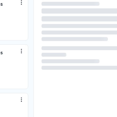
os
os