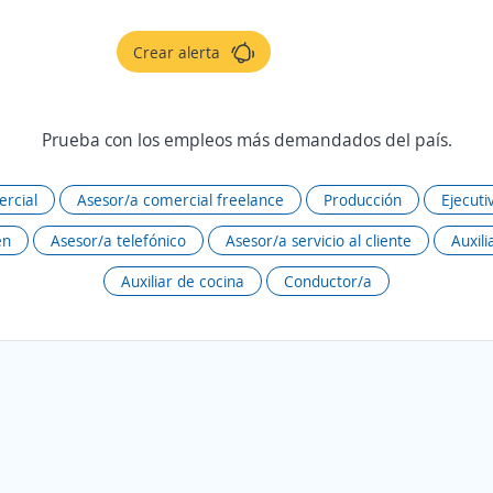
Crear alerta
Prueba con los empleos más demandados del país.
rcial
Asesor/a comercial freelance
Producción
Ejecuti
én
Asesor/a telefónico
Asesor/a servicio al cliente
Auxili
Auxiliar de cocina
Conductor/a