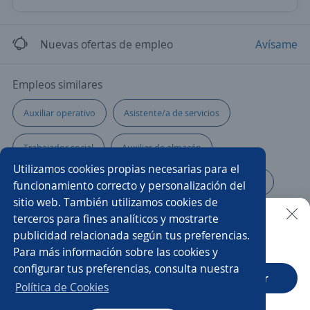
Nuevas ofertas de empleo
Avísame
Empleos similares
Auxiliar operativo
Asistente/a de servicios
Trabajador social
Auxiliar de almacén
Utilizamos cookies propias necesarias para el
Practicante de seguridad
Auxiliar de mantenimiento
funcionamiento correcto y personalización del
sitio web. También utilizamos cookies de
Auxiliar logística
Auxiliar administrativo/a
terceros para fines analíticos y mostrarte
publicidad relacionada según tus preferencias.
Buscar es más fácil en la app
Para más información sobre las cookies y
Auxiliar de cocina
Servicios generales
Cabinero/a
configurar tus preferencias, consulta nuestra
CT App
Abrir
Camarero/a
Auxiliar
Auxiliar de farmacia
Política de Cookies