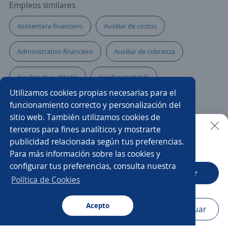
Empleos similares
Asistente/a financiero
Auxiliar de costos
Administrativo financiero
Auxiliar de cobranza
Auxiliar de auditoría
Auxiliar contable
Utilizamos cookies propias necesarias para el
Asistente/a contable
Auxiliar de facturación
funcionamiento correcto y personalización del
sitio web. También utilizamos cookies de
Auxiliar administrativo/a
Analista contable
terceros para fines analíticos y mostrarte
publicidad relacionada según tus preferencias.
Buscar es más fácil en la app
Para más información sobre las cookies y
Auxiliar de créditos
Auxiliar contable y administrativo
configurar tus preferencias, consulta nuestra
CT App
Abrir
Auxiliar contable contador
Auxiliar de cartera
Política de Cookies
Asistente cobranza
Acepto
Navegador
Continuar
Buscar
Aplicaciones
Avisos
Favoritos
Menú