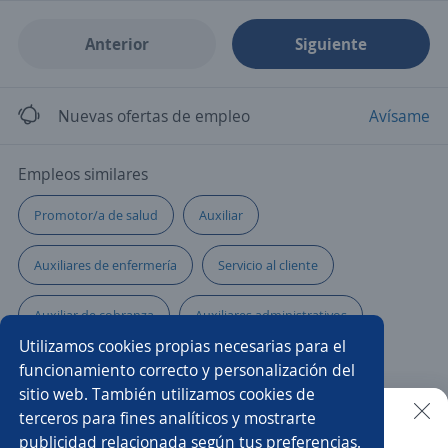
Anterior
Siguiente
Nuevas ofertas de empleo
Avísame
Empleos similares
Promotor/a de salud
Auxiliar
Auxiliares de enfermería
Servicio al cliente
Auxiliar de cobranza
Auxiliares administrativos
Utilizamos cookies propias necesarias para el
Auxiliar de almacén
Médico/a auxiliar
funcionamiento correcto y personalización del
sitio web. También utilizamos cookies de
Conductor/a de ambulancia
Asistente/a dental
terceros para fines analíticos y mostrarte
publicidad relacionada según tus preferencias.
Buscar es más fácil en la app