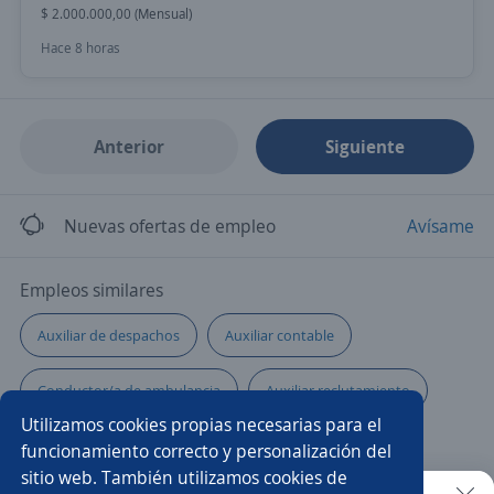
$ 2.000.000,00 (Mensual)
Hace 8 horas
Anterior
Siguiente
Nuevas ofertas de empleo
Avísame
Empleos similares
Auxiliar de despachos
Auxiliar contable
Conductor/a de ambulancia
Auxiliar reclutamiento
Utilizamos cookies propias necesarias para el
Asistente de producción
Producción
funcionamiento correcto y personalización del
sitio web. También utilizamos cookies de