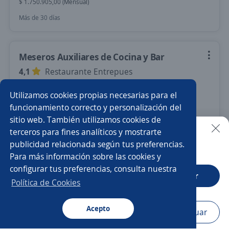
$ 1.750.905,00 (Mensual)
Más de 30 días
Meseros Auxiliares de Cocina y Bar
4,1
Restaurante Entrepues
Chía, Cundinamarca
Utilizamos cookies propias necesarias para el
$ 1.856.026,00 (Mensual)
funcionamiento correcto y personalización del
sitio web. También utilizamos cookies de
Más de 30 días
terceros para fines analíticos y mostrarte
publicidad relacionada según tus preferencias.
Buscar es más fácil en la app
Para más información sobre las cookies y
Nuevas ofertas de empleo
Avísame
configurar tus preferencias, consulta nuestra
CT App
Abrir
Política de Cookies
Empleos similares
Camarero/a
Acepto
Navegador
Continuar
Buscar
Aplicaciones
Avisos
Favoritos