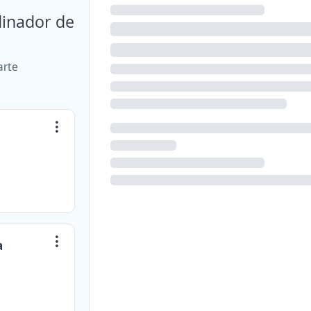
dinador de
arte
a