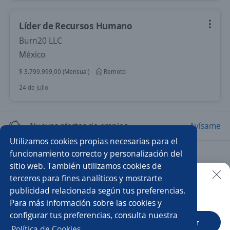
Líder de Recursos Humano
Burn20 LLC
México
$ 3.799.999,00 (Mensual)
Remoto
24 de julio
Nuevas ofertas de empleo
Avísame
Utilizamos cookies propias necesarias para el
funcionamiento correcto y personalización del
Empleos similares
sitio web. También utilizamos cookies de
Enfermero jefe
Talento Humano
terceros para fines analíticos y mostrarte
publicidad relacionada según tus preferencias.
Buscar es más fácil en la app
Para más información sobre las cookies y
Ejecutivo/a comercial
Gerente de recursos humanos
configurar tus preferencias, consulta nuestra
CT App
Abrir
Gerente comercial
Coordinador/a de gestión humana
Política de Cookies