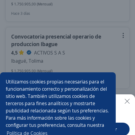
$ 1.750.905,00 (Mensual)
Hace 3 días
Convocatoria presencial operario de
produccion Ibague
4,5
ACTIVOS S A S
Ibagué, Tolima
$ 1.750.905,00 (Mensual)
Hace 4 días
Utilizamos cookies propias necesarias para el
funcionamiento correcto y personalización del
sitio web. También utilizamos cookies de
Nuevas ofertas de empleo
Avísame
terceros para fines analíticos y mostrarte
publicidad relacionada según tus preferencias.
Buscar es más fácil en la app
Para más información sobre las cookies y
Empleos similares
configurar tus preferencias, consulta nuestra
CT App
Abrir
Vendedor/a puerta a puerta
Auxiliar de corte
Política de Cookies