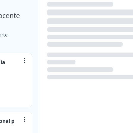
docente
arte
cia
onal p