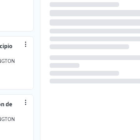
cipio
INGTON
ón de
INGTON