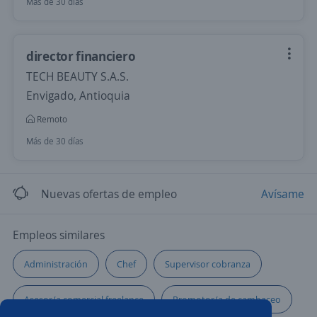
Más de 30 días
director financiero
TECH BEAUTY S.A.S.
Envigado, Antioquia
Remoto
Más de 30 días
Nuevas ofertas de empleo
Avísame
Empleos similares
Administración
Chef
Supervisor cobranza
Asesor/a comercial freelance
Promotor/a de cambaceo