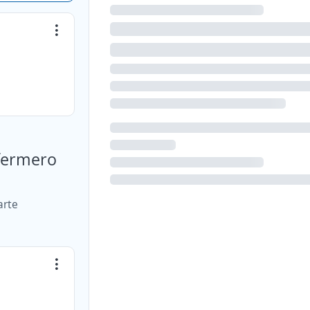
nfermero
arte