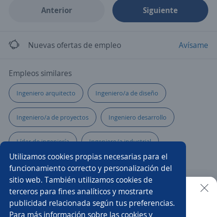
Anterior
Siguiente
Nuevas ofertas de empleo
Avísame
Empleos similares
Ingeniero arquitecto
Ingeniero/a de diseño
Ingeniero/a de proyectos
Ingeniero desarrollo
Líder de ingeniería
Ingeniero/a industrial
Utilizamos cookies propias necesarias para el
Ingeniero preventa
Ingeniero ambiental
funcionamiento correcto y personalización del
sitio web. También utilizamos cookies de
Analista de procesos
Pasante de ingeniero civil
terceros para fines analíticos y mostrarte
publicidad relacionada según tus preferencias.
Buscar es más fácil en la app
Para más información sobre las cookies y
Agrónomo/a
Ingeniero/a en sistemas