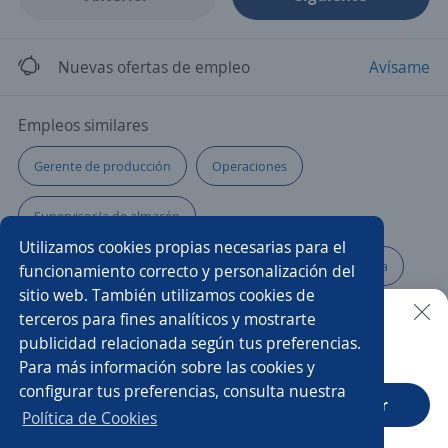
Nuevas ofertas de empleo
Avísame
Empleos similares
Gerente de producción
Operaciones
Supervisor/a de almacén
Utilizamos cookies propias necesarias para el
Administrador/a punto de venta
Regente de farmacia
funcionamiento correcto y personalización del
sitio web. También utilizamos cookies de
Inventarios/as
Almacenista
Gerente de planta
terceros para fines analíticos y mostrarte
publicidad relacionada según tus preferencias.
Buscar es más fácil en la app
Para más información sobre las cookies y
Director/a de operaciones
Supervisor/a de producción
configurar tus preferencias, consulta nuestra
CT App
Abrir
Jefe/a de logística
Gerente administrativo
Jefe/a
Política de Cookies