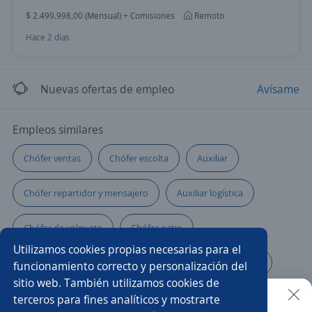
$ 2.499.998,00 (Mensual) + Comisiones
Remoto
Hace 2 días
Nuevas ofertas de empleo
Avísame
Empleos similares
Chófer ventas
Chófer escolta
Auxiliar
Chófer repartidor y mensajero
Auxiliar logística
Chófer de volquete
Chófer patio
Utilizamos cookies propias necesarias para el
Chófer de distribución
Guardia de seguridad chófer
funcionamiento correcto y personalización del
sitio web. También utilizamos cookies de
Auxiliar administrativo/a
Chófer de camioneta
terceros para fines analíticos y mostrarte